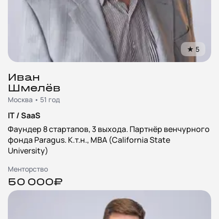
★
5
Иван
Шмелёв
Москва • 51 год
IT / SaaS
Фаундер 8 стартапов, 3 выхода. Партнёр венчурного
фонда Paragus. К.т.н., MBA (California State
University)
Менторство
50 000₽