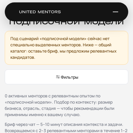
Ментор по
подписочной модели
Под сценарий «подписочной модели» сейчас нет
Сервис
специально выделенных менторов. Ниже — общий
Каталог менторов
каталог: оставьте бриф, мы предложим релевантных
кандидатов.
Как это работает
Отзывы
Стать ментором
Фильтры
Партнёрская программа
Благотворительность
Журнал
0 активных менторов с релевантным опытом по
«подписочной модели». Подбор по контексту: размер
Документы
бизнеса, отрасль, стадия — чтобы рекомендации были
применимы именно к вашему случаю.
Публичная оферта
Соглашение о конфиденциальности (NDA)
Бриф через чат — 5–10 минут описания контекста и задачи.
Политика конфиденциальности и обработки
Возвращаемся с 2–3 релевантными менторами в течение 1–2