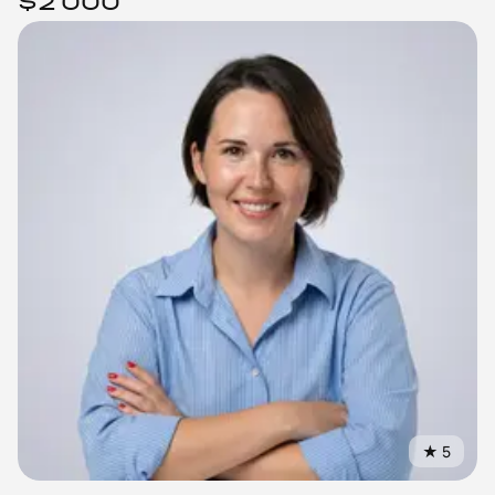
$2 000
★
5