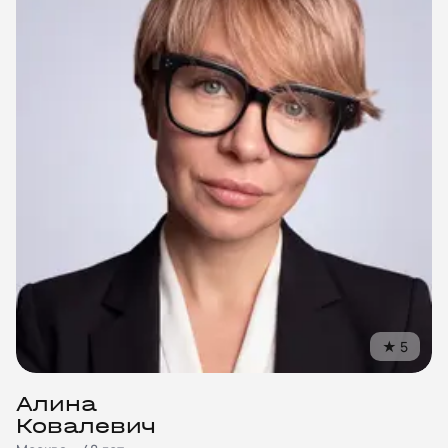
©
2018
–
2026
United Mentors
★
5
ИНН
550717040115
Санкт-Петербург, Лиговский пр-т, 87, офис 23
Алина
hello@unimentors.ru
Ковалевич