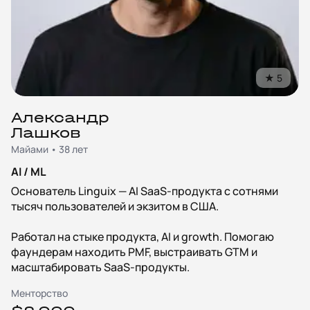
★
5
Александр
Лашков
Майами • 38 лет
AI / ML
Основатель Linguix — AI SaaS-продукта с сотнями
тысяч пользователей и экзитом в США.
Работал на стыке продукта, AI и growth. Помогаю
фаундерам находить PMF, выстраивать GTM и
масштабировать SaaS-продукты.
Менторство