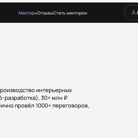
Менторы
Отзывы
Стать ментором
Сервис
Каталог менторов
Как это работает
Отзывы
Стать ментором
Партнёрская программа
Благотворительность
Журнал
 производство интерьерных
б-разработка), 30+ млн ₽
Лично провёл 1000+ переговоров,