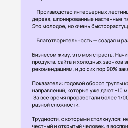
 - Производство интерьерных лестниц и эксклюзивной мебели — из натурального 
дерева, шпонированные настенные пан
Это молодое, но очень быстрорастущ
    Благотворительность — создал и развиваю фонд «Золотое Сечение».

Бизнесом живу, это моя страсть. Начи
продукта, сайта и холодных звонков 
рекомендациям, и до сих пор 90% зака
Показатели: годовой оборот группы ко
направлений, которые уже дают +10 мл
 За всё время проработали более 1700 заявок, реализовали более 500 проектов 
разной сложности.

Трудности, с которыми столкнулся: н
честный и открытый человек, я воспри