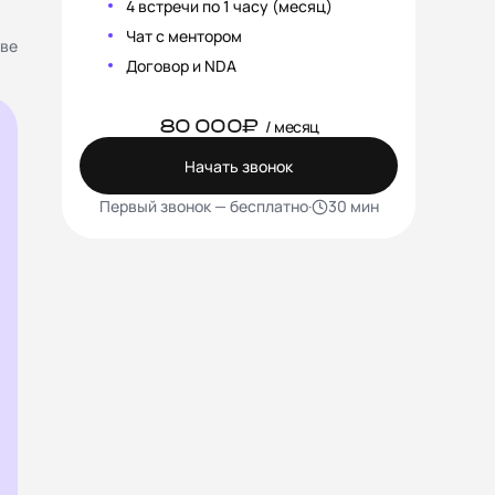
4 встречи по 1 часу (месяц)
Чат с ментором
тве
Договор и NDA
80 000₽
/ месяц
Начать звонок
Первый звонок — бесплатно
·
30 мин