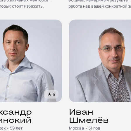
торых стоит избежать.
работа над вашей конкретной з
★
5
ксандр
Иван
инский
Шмелёв
ск • 59 лет
Москва • 51 год