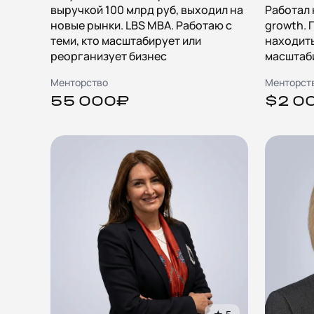
выручкой 100 млрд руб, выходил на
Работал 
новые рынки. LBS MBA. Работаю с
growth.
теми, кто масштабирует или
находить
реорганизует бизнес
масштаб
Менторство
Менторст
55 000₽
$2 0