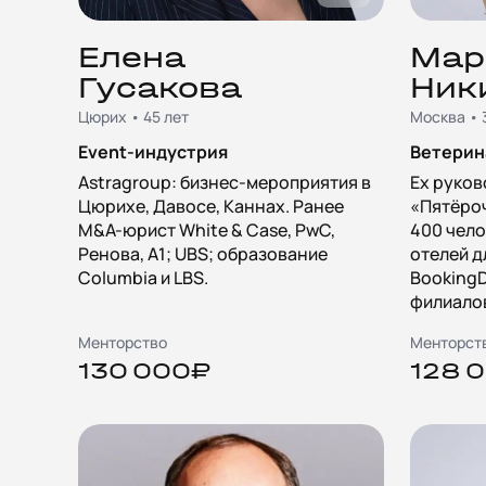
Елена
Мар
Гусакова
Ник
Цюрих • 45 лет
Москва • 
Event-индустрия
Ветерин
Astragroup: бизнес-мероприятия в
Ex руков
Цюрихе, Давосе, Каннах. Ранее
«Пятёроч
M&A-юрист White & Case, PwC,
400 чело
Ренова, А1; UBS; образование
отелей д
Columbia и LBS.
BookingD
филиалов
Менторство
Менторст
130 000₽
128 