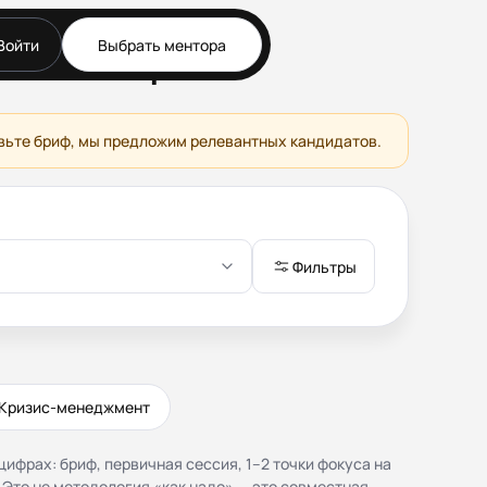
Войти
Выбрать ментора
вестиций
Документы
Публичная оферта
Соглашение о
вьте бриф, мы предложим релевантных кандидатов.
конфиденциальности (NDA)
Политика конфиденциальности
и обработки персональных
данных
Согласие на обработку
Фильтры
персональных данных
Правила работы
Кризис-менеджмент
ифрах: бриф, первичная сессия, 1–2 точки фокуса на
 Это не методология «как надо» — это совместная