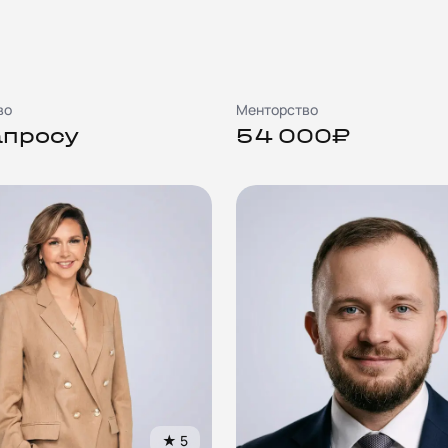
во
Менторство
апросу
54 000₽
★
5