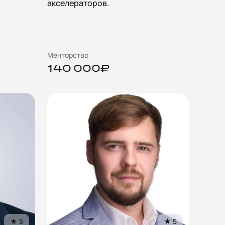
акселераторов.
Менторство
140 000₽
★
5
★
5