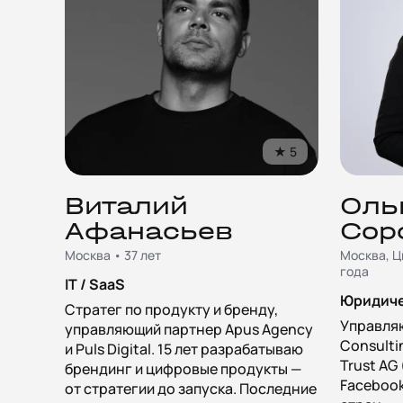
★
5
Виталий
Оль
Афанасьев
Сор
Москва • 37 лет
Москва, Ц
года
IT / SaaS
Юридиче
Стратег по продукту и бренду,
Управля
управляющий партнер Apus Agency
Consulti
и Puls Digital. 15 лет разрабатываю
Trust AG
брендинг и цифровые продукты —
Facebook,
от стратегии до запуска. Последние