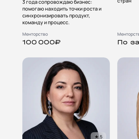
стран
3 года сопровождаю бизнес:
помогаю находить точки роста и
синхронизировать продукт,
команду и процесс.
Менторство
Менторст
100 000₽
По з
★
5