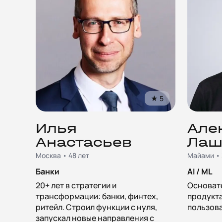
★
5
Илья
Але
Анастасьев
Лаш
Москва • 48 лет
Майами • 
Банки
AI / ML
20+ лет в стратегии и
Основате
трансформации: банки, финтех,
продукта
ритейл. Строил функции с нуля,
пользова
запускал новые направления с