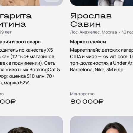
гарита
Ярослав
итина
Савин
39 лет
Лос-Анджелес, Москва • 42 го
ария и зоотовары
Маркетплейсы
одитель по качеству X5
Маркетплейс детских лаге
ка» (12 тыс+ магазинов,
США и мире — kwiwit.com. 1
век в подчинении). Сеть
топ-должностях в Under Ar
ля животных BookingCat &
Barcelona, Nike, 3M и др.
og: оценка $10 млн, 70+
, маржа 52%.
во
Менторство
000₽
80 000₽