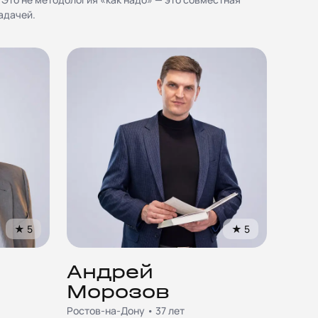
адачей.
★
5
★
5
Андрей
Морозов
Ростов-на-Дону • 37 лет