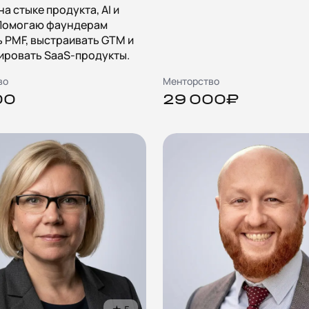
на стыке продукта, AI и
 Помогаю фаундерам
 PMF, выстраивать GTM и
ировать SaaS-продукты.
во
Менторство
00
29 000₽