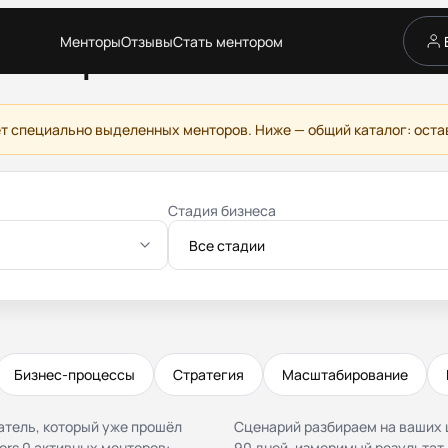
Менторы
Отзывы
Стать ментором
по привлечению ин
Сервис
Каталог менторов
Как это работает
т специально выделенных менторов. Ниже — общий каталог: оста
Отзывы
Стать ментором
Партнёрская программа
Стадия бизнеса
Благотворительность
Журнал
Все стадии
Бизнес-процессы
Стратегия
Масштабирование
атель, который уже прошёл
Сценарий разбираем на ваших ц
ors 0 активных менторов:
90 дней, измеримый результат.