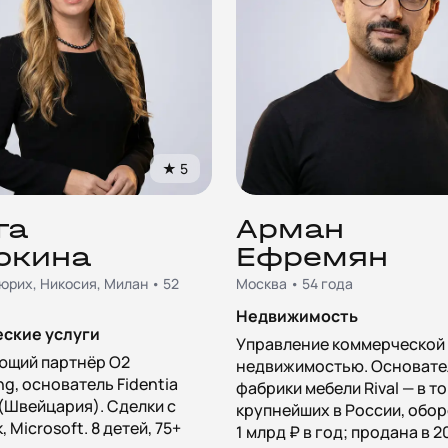
★
5
га
Арман
окина
Ефремян
юрих, Никосия, Милан • 52
Москва • 54 года
Недвижимость
ские услуги
Управление коммерческой
ющий партнёр O2
недвижимостью. Основате
ng, основатель Fidentia
фабрики мебели Rival — в т
 (Швейцария). Сделки с
крупнейших в России, обор
 Microsoft. 8 детей, 75+
1 млрд ₽ в год; продана в 2