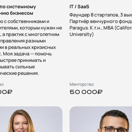
 по системному
IT / SaaS
нию бизнесом
Фаундер 8 стартапов, 3 вы
ю с собственниками и
Партнёр венчурного фонд
телями, которым нужен не
Paragus. К.т.н., MBA (Califo
, а практик с многолетним
University)
управления разными
и в реальных кризисных
. Моя задача — помочь
ыстрее принимать и
вывать сильные
нческие решения.
во
Менторство
00₽
50 000₽