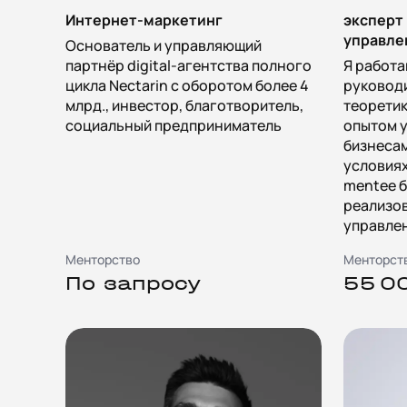
Интернет-маркетинг
эксперт
управле
Основатель и управляющий
партнёр digital-агентства полного
Я работа
цикла Nectarin с оборотом более 4
руководи
млрд., инвестор, благотворитель,
теоретик
социальный предприниматель
опытом 
бизнесам
условиях
mentee б
реализо
управле
Менторство
Менторст
По запросу
55 0