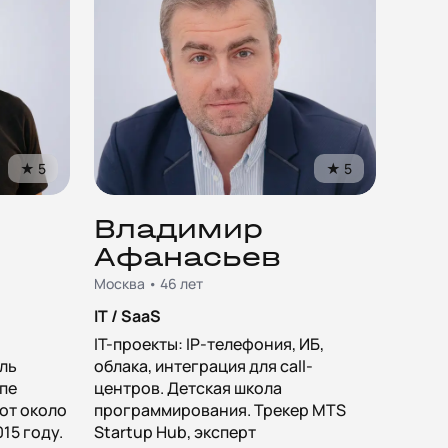
★
5
★
5
Владимир
Афанасьев
Москва • 46 лет
IT / SaaS
IT-проекты: IP-телефония, ИБ,
ль
облака, интеграция для call-
опе
центров. Детская школа
от около
программирования. Трекер MTS
015 году.
Startup Hub, эксперт