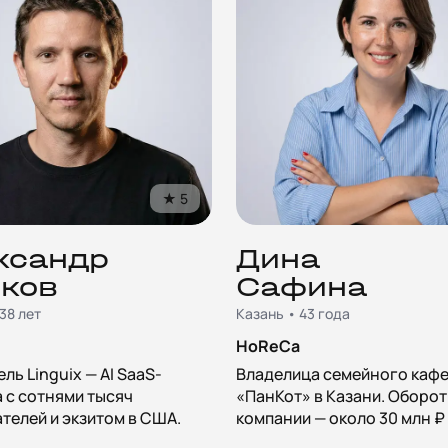
★
5
ксандр
Дина
ков
Сафина
38 лет
Казань • 43 года
HoReCa
ль Linguix — AI SaaS-
Владелица семейного каф
 с сотнями тысяч
«ПанКот» в Казани. Оборот
телей и экзитом в США.
компании — около 30 млн ₽ 