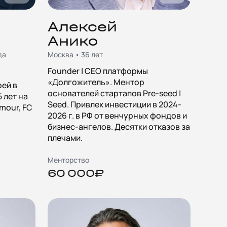
Алексей
Анико
да
Москва • 36 лет
Founder | CEO платформы
«Долгожитель». Ментор
рей в
основателей стартапов Pre-seed |
5 лет на
Seed. Привлек инвестиции в 2024-
mour, FC
2026 г. в РФ от венчурных фондов и
бизнес-ангелов. Десятки отказов за
плечами.
Менторство
60 000₽