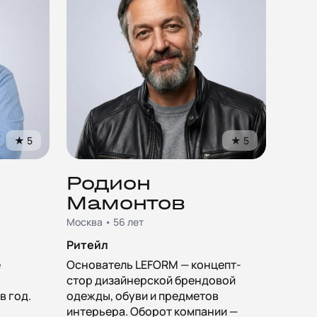
★
5
★
5
Родион
Мамонтов
Москва • 56 лет
Ритейл
е
Основатель LEFORM — концепт-
стор дизайнерской брендовой
в год.
одежды, обуви и предметов
интерьера. Оборот компании —