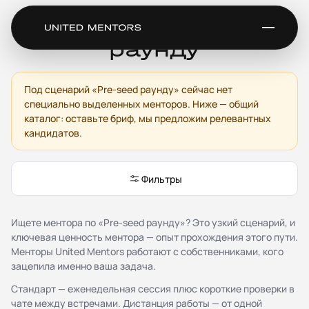
Ментор по Pre-seed
раунду
Под сценарий «Pre-seed раунду» сейчас нет
Сервис
специально выделенных менторов. Ниже — общий
Каталог менторов
каталог: оставьте бриф, мы предложим релевантных
кандидатов.
Как это работает
Отзывы
Стать ментором
Фильтры
Партнёрская программа
Благотворительность
Журнал
Ищете ментора по «Pre-seed раунду»? Это узкий сценарий, и
ключевая ценность ментора — опыт прохождения этого пути.
Документы
Менторы United Mentors работают с собственниками, кого
зацепила именно ваша задача.
Публичная оферта
Соглашение о конфиденциальности (NDA)
Стандарт — еженедельная сессия плюс короткие проверки в
Политика конфиденциальности и обработки
чате между встречами. Дистанция работы — от одной