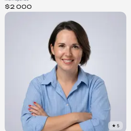
$2 000
★
5