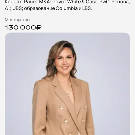
Каннах. Ранее M&A-юрист White & Case, PwC, Ренова,
А1; UBS; образование Columbia и LBS.
Менторство
130 000₽