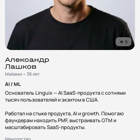
★
5
Александр
Лашков
Майами • 38 лет
AI / ML
Основатель Linguix — AI SaaS-продукта с сотнями
тысяч пользователей и экзитом в США.
Работал на стыке продукта, AI и growth. Помогаю
фаундерам находить PMF, выстраивать GTM и
масштабировать SaaS-продукты.
Менторство