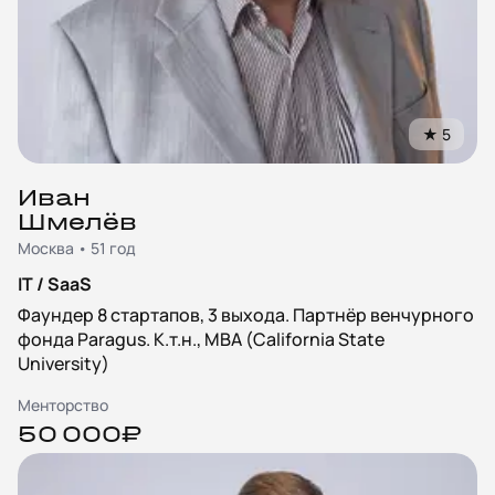
★
5
Иван
Шмелёв
Москва • 51 год
IT / SaaS
Фаундер 8 стартапов, 3 выхода. Партнёр венчурного
фонда Paragus. К.т.н., MBA (California State
University)
Менторство
50 000₽