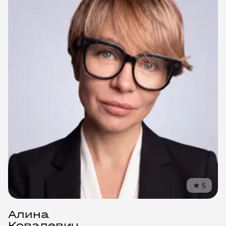
©
2018
–
2026
United Mentors
ИНН
550717040115
★
5
Санкт-Петербург, Лиговский пр-т, 87, офис 23
hello@unimentors.ru
Алина
Ковалевич