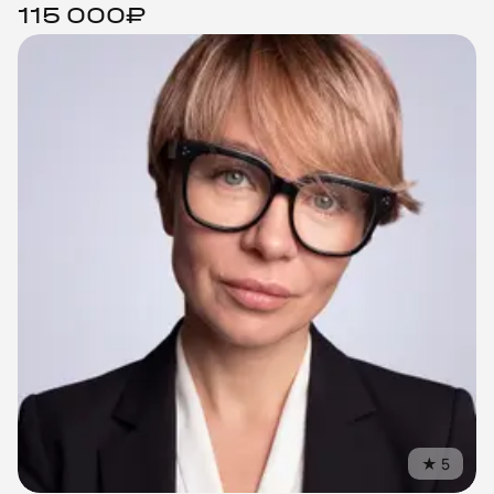
115 000₽
©
2018
–
2026
United Mentors
ИНН
550717040115
Санкт-Петербург, Лиговский пр-т, 87, офис 23
hello@unimentors.ru
★
5