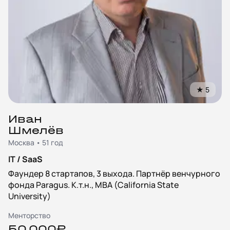
★
5
Иван
Шмелёв
Москва • 51 год
IT / SaaS
Фаундер 8 стартапов, 3 выхода. Партнёр венчурного
фонда Paragus. К.т.н., MBA (California State
University)
Менторство
50 000₽