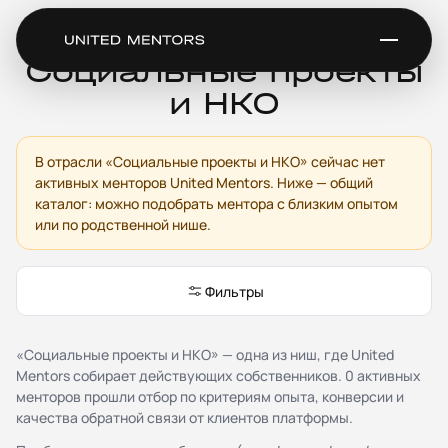
Ментор для
Социальные проекты
и НКО
Сервис
В отрасли «Социальные проекты и НКО» сейчас нет
Каталог менторов
активных менторов United Mentors. Ниже — общий
Как это работает
каталог: можно подобрать ментора с близким опытом
Отзывы
или по родственной нише.
Стать ментором
Партнёрская программа
Благотворительность
Фильтры
Журнал
«Социальные проекты и НКО» — одна из ниш, где United
Документы
Mentors собирает действующих собственников. 0 активных
Публичная оферта
менторов прошли отбор по критериям опыта, конверсии и
Соглашение о конфиденциальности (NDA)
качества обратной связи от клиентов платформы.
Политика конфиденциальности и обработки