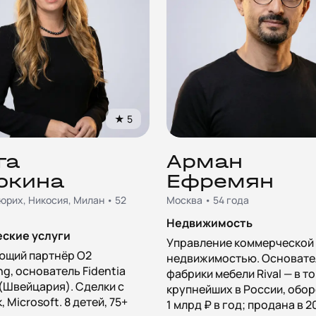
★
5
га
Арман
окина
Ефремян
юрих, Никосия, Милан • 52
Москва • 54 года
Недвижимость
ские услуги
Управление коммерческой
ющий партнёр O2
недвижимостью. Основате
ng, основатель Fidentia
фабрики мебели Rival — в т
 (Швейцария). Сделки с
крупнейших в России, обор
 Microsoft. 8 детей, 75+
1 млрд ₽ в год; продана в 2