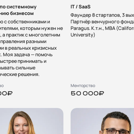
 по системному
IT / SaaS
нию бизнесом
Фаундер 8 стартапов, 3 вы
ю с собственниками и
Партнёр венчурного фонд
телями, которым нужен не
Paragus. К.т.н., MBA (Califo
, а практик с многолетним
University)
управления разными
и в реальных кризисных
. Моя задача — помочь
ыстрее принимать и
вывать сильные
нческие решения.
во
Менторство
00₽
50 000₽