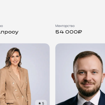
во
Менторство
апросу
54 000₽
★
5