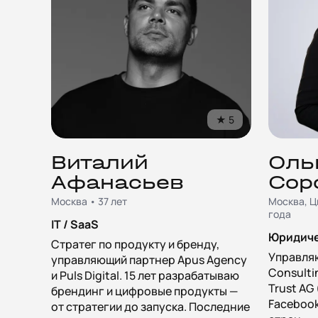
★
5
Виталий
Оль
Афанасьев
Сор
Москва • 37 лет
Москва, Ц
года
IT / SaaS
Юридиче
Стратег по продукту и бренду,
Управля
управляющий партнер Apus Agency
Consulti
и Puls Digital. 15 лет разрабатываю
Trust AG
брендинг и цифровые продукты —
Facebook,
от стратегии до запуска. Последние