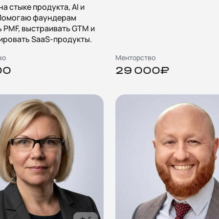
на стыке продукта, AI и
 Помогаю фаундерам
 PMF, выстраивать GTM и
ировать SaaS-продукты.
во
Менторство
00
29 000₽