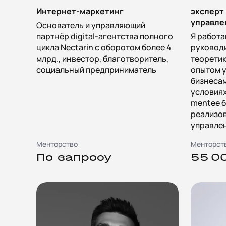
Интернет-маркетинг
эксперт
управле
Основатель и управляющий
партнёр digital-агентства полного
Я работа
цикла Nectarin с оборотом более 4
руководи
млрд., инвестор, благотворитель,
теоретик
социальный предприниматель
опытом 
бизнесам
условиях
mentee б
реализо
управле
Менторство
Менторст
По запросу
55 0