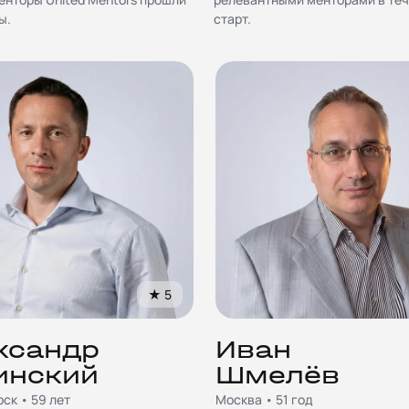
ы.
старт.
★
5
ксандр
Иван
инский
Шмелёв
ск • 59 лет
Москва • 51 год