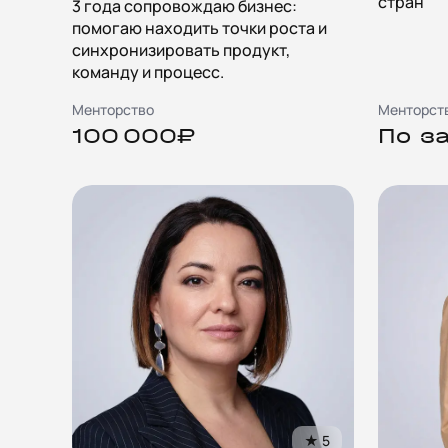
стран
3 года сопровождаю бизнес:
помогаю находить точки роста и
синхронизировать продукт,
команду и процесс.
Менторство
Менторст
100 000₽
По з
★
5