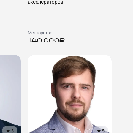
акселераторов.
Менторство
140 000₽
★
5
★
5