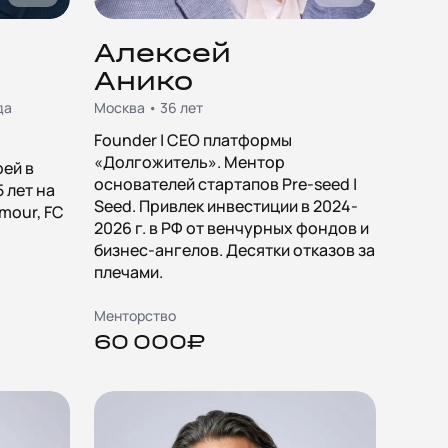
Алексей
Анико
да
Москва • 36 лет
Founder | CEO платформы
«Долгожитель». Ментор
рей в
основателей стартапов Pre-seed |
5 лет на
Seed. Привлек инвестиции в 2024-
mour, FC
2026 г. в РФ от венчурных фондов и
бизнес-ангелов. Десятки отказов за
плечами.
Менторство
60 000₽