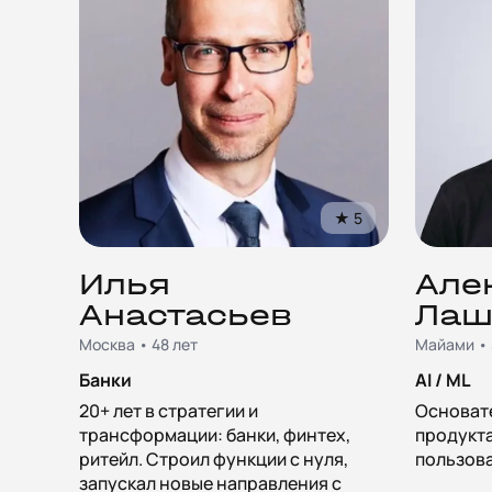
★
5
Илья
Але
Анастасьев
Лаш
Москва • 48 лет
Майами • 
Банки
AI / ML
20+ лет в стратегии и
Основате
трансформации: банки, финтех,
продукта
ритейл. Строил функции с нуля,
пользова
запускал новые направления с