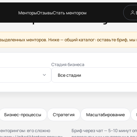
Менторы
Отзывы
Стать ментором
ентор по найму C
Сервис
Каталог менторов
Как это работает
выделенных менторов. Ниже — общий каталог: оставьте бриф, мы
Отзывы
Стать ментором
Партнёрская программа
Стадия бизнеса
Благотворительность
Журнал
Все стадии
Бизнес-процессы
Стратегия
Масштабирование
енторингом: его сложно
Бриф через чат — 5–10 минут о
Менторы United Mentors прошли
релевантными менторами в теч