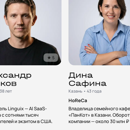
★
5
ксандр
Дина
ков
Сафина
38 лет
Казань • 43 года
HoReCa
ль Linguix — AI SaaS-
Владелица семейного каф
 с сотнями тысяч
«ПанКот» в Казани. Оборот
телей и экзитом в США.
компании — около 30 млн ₽ 