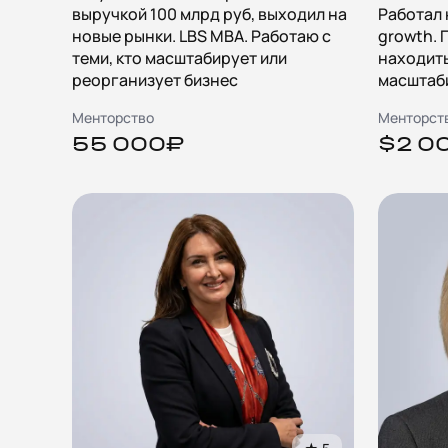
выручкой 100 млрд руб, выходил на
Работал 
новые рынки. LBS MBA. Работаю с
growth.
теми, кто масштабирует или
находить
реорганизует бизнес
масштаб
Менторство
Менторст
55 000₽
$2 0