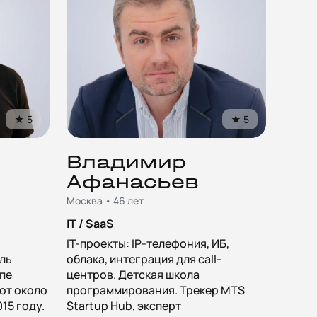
★
5
★
5
Владимир
Афанасьев
Москва • 46 лет
IT / SaaS
IT-проекты: IP-телефония, ИБ,
ль
облака, интеграция для call-
опе
центров. Детская школа
от около
программирования. Трекер MTS
015 году.
Startup Hub, эксперт