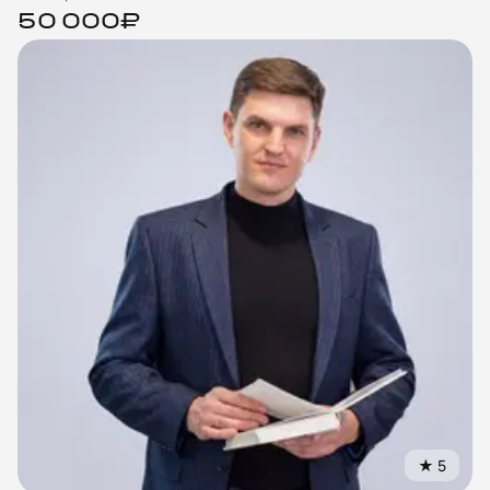
50 000₽
★
5