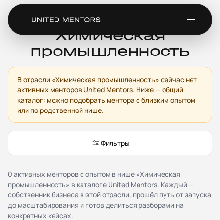
Ментор для
Химическая
промышленность
Сервис
В отрасли «Химическая промышленность» сейчас нет
Каталог менторов
активных менторов United Mentors. Ниже — общий
Как это работает
каталог: можно подобрать ментора с близким опытом
Отзывы
или по родственной нише.
Стать ментором
Партнёрская программа
Благотворительность
Фильтры
Журнал
0 активных менторов с опытом в нише «Химическая
Документы
промышленность» в каталоге United Mentors. Каждый —
Публичная оферта
собственник бизнеса в этой отрасли, прошёл путь от запуска
Соглашение о конфиденциальности (NDA)
до масштабирования и готов делиться разборами на
Политика конфиденциальности и обработки
конкретных кейсах.