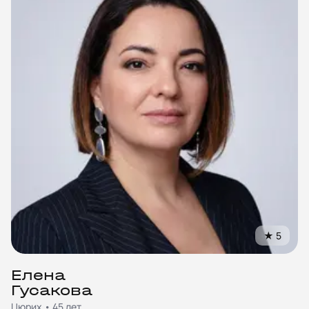
★
5
Елена
Гусакова
Цюрих • 45 лет