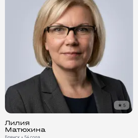
★
5
Лилия
Матюхина
Брянск • 54 года