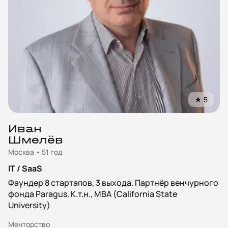
★
5
Иван
Шмелёв
Москва • 51 год
IT / SaaS
Фаундер 8 стартапов, 3 выхода. Партнёр венчурного
фонда Paragus. К.т.н., MBA (California State
University)
Менторство