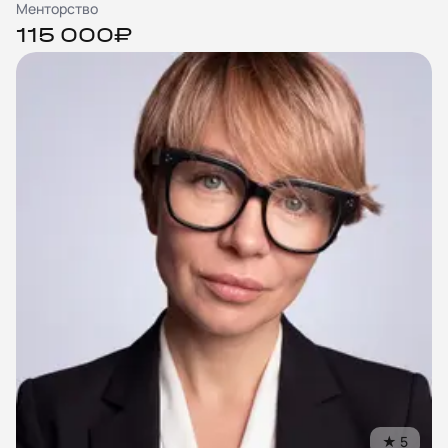
Менторство
115 000₽
©
2018
–
2026
United Mentors
ИНН
550717040115
Санкт-Петербург, Лиговский пр-т, 87, офис 23
hello@unimentors.ru
★
5