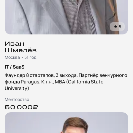
★
5
Иван
Шмелёв
Москва • 51 год
IT / SaaS
Фаундер 8 стартапов, 3 выхода. Партнёр венчурного
фонда Paragus. К.т.н., MBA (California State
University)
Менторство
50 000₽