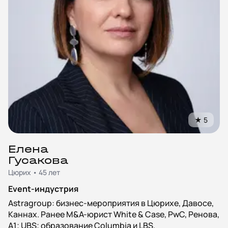
★
5
Елена
Гусакова
Цюрих • 45 лет
Event-индустрия
Astragroup: бизнес-мероприятия в Цюрихе, Давосе,
Каннах. Ранее M&A-юрист White & Case, PwC, Ренова,
А1; UBS; образование Columbia и LBS.