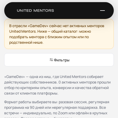
Ментор для GameDev
В отрасли «GameDev» сейчас нет активных менторов
United Mentors. Ниже — общий каталог: можно
Сервис
подобрать ментора с близким опытом или по
родственной нише.
Каталог менторов
Как это работает
Отзывы
Фильтры
Стать ментором
Партнёрская программа
Благотворительность
«GameDev» — одна из ниш, где United Mentors собирает
Журнал
действующих собственников. 0 активных менторов прошли
отбор по критериям опыта, конверсии и качества обратной
связи от клиентов платформы.
Документы
Формат работы выбираете вы: разовая сессия, регулярная
Публичная оферта
программа на 90 дней или нерегулярная поддержка. Все
Соглашение о конфиденциальности (NDA)
встречи — индивидуально, по Zoom или офлайн в крупных
Политика конфиденциальности и обработки