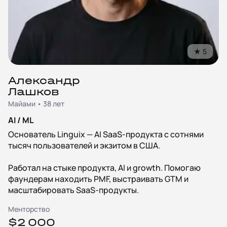
★
5
Александр
Лашков
Майами • 38 лет
AI / ML
Основатель Linguix — AI SaaS-продукта с сотнями
тысяч пользователей и экзитом в США.
Работал на стыке продукта, AI и growth. Помогаю
фаундерам находить PMF, выстраивать GTM и
масштабировать SaaS-продукты.
Менторство
$2 000