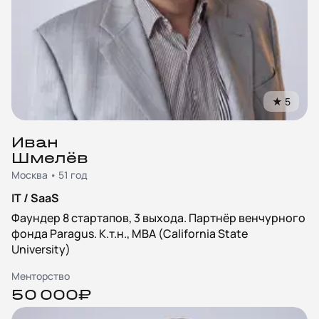
★
5
Иван
Шмелёв
Москва • 51 год
IT / SaaS
Фаундер 8 стартапов, 3 выхода. Партнёр венчурного
фонда Paragus. К.т.н., MBA (California State
University)
Менторство
50 000₽