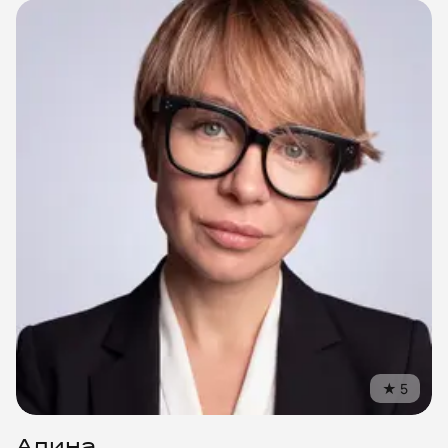
©
2018
–
2026
United Mentors
ИНН
550717040115
Санкт-Петербург, Лиговский пр-т, 87, офис 23
★
5
hello@unimentors.ru
Алина