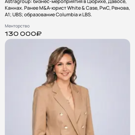
Astragroup: бизнес-мероприятия в Цюрихе, Давосе,
Каннах. Ранее M&A-юрист White & Case, PwC, Ренова,
А1; UBS; образование Columbia и LBS.
Менторство
130 000₽