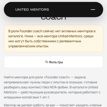
Ментор для Founder
coach
В роли Founder coach сейчас нет активных менторов в
Сервис
каталоге. Ниже — все ментора United Mentors; среди
Каталог менторов
них могут быть собственники с релевантным
управленческим опытом.
Как это работает
Отзывы
Стать ментором
Фильтры
Партнёрская программа
Благотворительность
Журнал
Найти ментора для роли «Founder coach» — задача
нетривиальная: нужны люди с опытом в позиции, готовые
Документы
разбирать ваш контекст без NDA-фобии. В каталоге United
Mentors — действующие руководители, которые работают с
Публичная оферта
младшими коллегами 1-on-1.
Соглашение о конфиденциальности (NDA)
Политика конфиденциальности и обработки
Ментор не делает работу за вас — помогает увидеть слепые