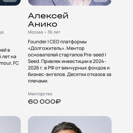
Алексей
Анико
да
Москва • 36 лет
Founder | CEO платформы
«Долгожитель». Ментор
рей в
основателей стартапов Pre-seed |
5 лет на
Seed. Привлек инвестиции в 2024-
mour, FC
2026 г. в РФ от венчурных фондов и
бизнес-ангелов. Десятки отказов за
плечами.
Менторство
60 000₽