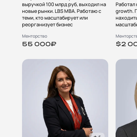
выручкой 100 млрд руб, выходил на
Работал 
новые рынки. LBS MBA. Работаю с
growth.
теми, кто масштабирует или
находить
реорганизует бизнес
масштаб
Менторство
Менторст
55 000₽
$2 0