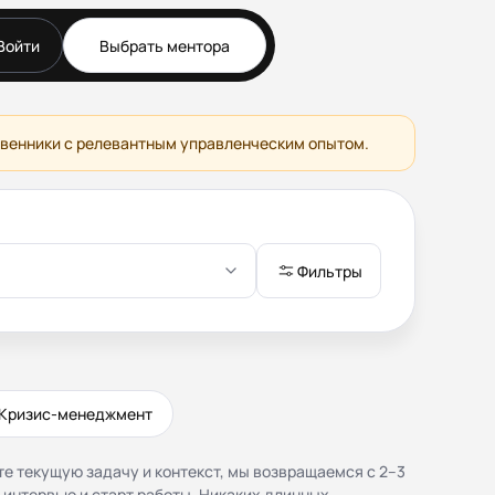
Войти
Выбрать ментора
Документы
Публичная оферта
Соглашение о
бственники с релевантным управленческим опытом.
конфиденциальности (NDA)
Политика конфиденциальности
и обработки персональных
данных
Согласие на обработку
Фильтры
персональных данных
Правила работы
Кризис-менеджмент
те текущую задачу и контекст, мы возвращаемся с 2–3
 интервью и старт работы. Никаких длинных