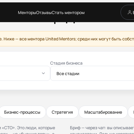
Менторы
Отзывы
Стать ментором
Ментор для CTO
Сервис
Каталог менторов
Как это работает
е. Ниже — все ментора United Mentors; среди них могут быть со
Отзывы
Стать ментором
Партнёрская программа
Стадия бизнеса
Благотворительность
Журнал
Все стадии
Бизнес-процессы
Стратегия
Масштабирование
и «CTO». Это люди, которые
Бриф — через чат: вы описывае
сах — не «бывшие топы», а
кандидатами. Дальше короткое