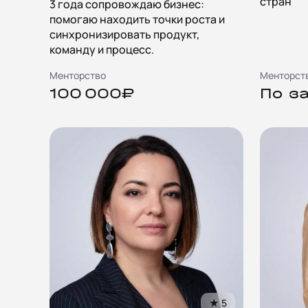
стран
3 года сопровождаю бизнес:
помогаю находить точки роста и
синхронизировать продукт,
команду и процесс.
Менторство
Менторст
100 000₽
По з
★
5