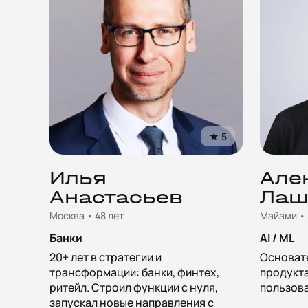
★
5
Илья
Але
Анастасьев
Лаш
Москва • 48 лет
Майами • 
Банки
AI / ML
20+ лет в стратегии и
Основате
трансформации: банки, финтех,
продукта
ритейл. Строил функции с нуля,
пользова
запускал новые направления с