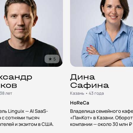
★
5
ксандр
Дина
ков
Сафина
38 лет
Казань • 43 года
HoReCa
ль Linguix — AI SaaS-
Владелица семейного каф
 с сотнями тысяч
«ПанКот» в Казани. Оборот
телей и экзитом в США.
компании — около 30 млн ₽ 