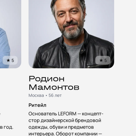
★
5
★
5
Родион
Мамонтов
Москва • 56 лет
Ритейл
е
Основатель LEFORM — концепт-
стор дизайнерской брендовой
в год.
одежды, обуви и предметов
интерьера. Оборот компании —