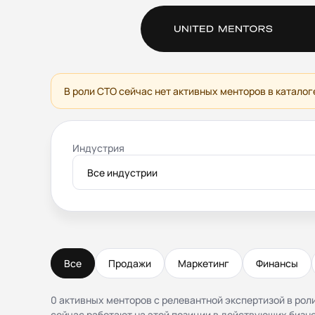
В роли CTO сейчас нет активных менторов в каталог
Индустрия
Все индустрии
Все
Продажи
Маркетинг
Финансы
0 активных менторов с релевантной экспертизой в рол
сейчас работают на этой позиции в действующих бизне