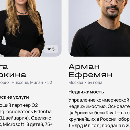
★
5
га
Арман
окина
Ефремян
юрих, Никосия, Милан • 52
Москва • 54 года
Недвижимость
ские услуги
Управление коммерческой
ющий партнёр O2
недвижимостью. Основате
ng, основатель Fidentia
фабрики мебели Rival — в т
 (Швейцария). Сделки с
крупнейших в России, обор
 Microsoft. 8 детей, 75+
1 млрд ₽ в год; продана в 2