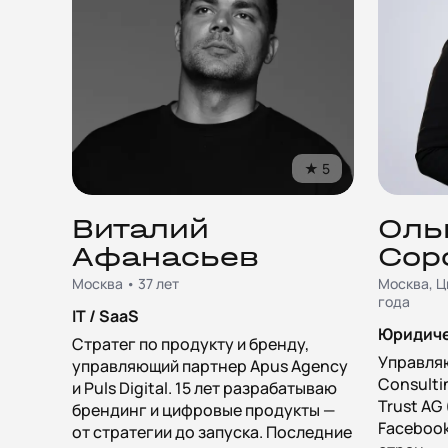
★
5
Виталий
Оль
Афанасьев
Сор
Москва • 37 лет
Москва, Ц
года
IT / SaaS
Юридиче
Стратег по продукту и бренду,
Управля
управляющий партнер Apus Agency
Consulti
и Puls Digital. 15 лет разрабатываю
Trust AG
брендинг и цифровые продукты —
Facebook,
от стратегии до запуска. Последние