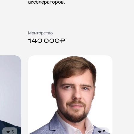
акселераторов.
Менторство
140 000₽
★
5
★
5