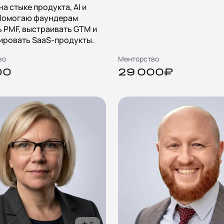
на стыке продукта, AI и
 Помогаю фаундерам
 PMF, выстраивать GTM и
ировать SaaS-продукты.
во
Менторство
00
29 000₽