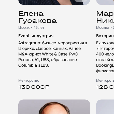
Елена
Мар
Гусакова
Ник
Цюрих • 45 лет
Москва • 
Event-индустрия
Ветерин
Astragroup: бизнес-мероприятия в
Ex руков
Цюрихе, Давосе, Каннах. Ранее
«Пятёроч
M&A-юрист White & Case, PwC,
400 чело
Ренова, А1; UBS; образование
отелей д
Columbia и LBS.
BookingD
филиалов
Менторство
Менторст
130 000₽
128 