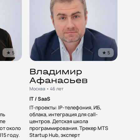
★
5
★
5
Владимир
Афанасьев
Москва • 46 лет
IT / SaaS
IT-проекты: IP-телефония, ИБ,
ль
облака, интеграция для call-
опе
центров. Детская школа
от около
программирования. Трекер MTS
015 году.
Startup Hub, эксперт