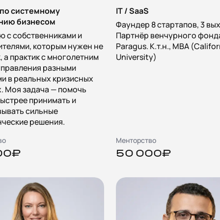
 по системному
IT / SaaS
нию бизнесом
Фаундер 8 стартапов, 3 вы
ю с собственниками и
Партнёр венчурного фонд
телями, которым нужен не
Paragus. К.т.н., MBA (Califo
, а практик с многолетним
University)
управления разными
и в реальных кризисных
. Моя задача — помочь
ыстрее принимать и
вывать сильные
нческие решения.
во
Менторство
00₽
50 000₽