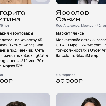
гарита
Ярослав
итина
Савин
39 лет
Лос-Анджелес, Москва • 42 го
ария и зоотовары
Маркетплейсы
одитель по качеству X5
Маркетплейс детских лаге
ка» (12 тыс+ магазинов,
США и мире — kwiwit.com. 1
век в подчинении). Сеть
топ-должностях в Under Ar
ля животных BookingCat &
Barcelona, Nike, 3M и др.
og: оценка $10 млн, 70+
, маржа 52%.
во
Менторство
000₽
80 000₽