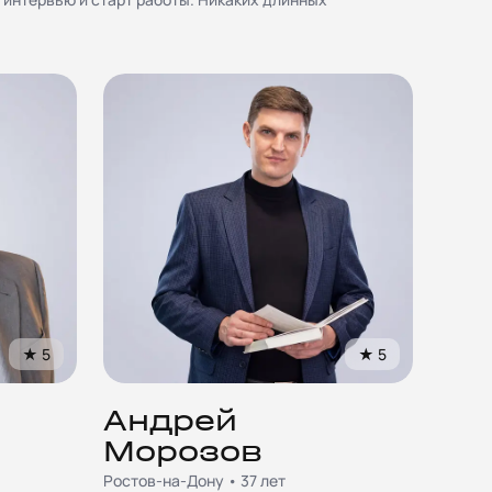
★
5
★
5
Андрей
Морозов
Ростов-на-Дону • 37 лет