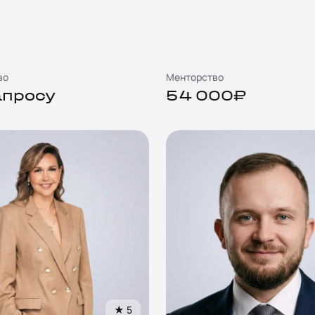
во
Менторство
апросу
54 000₽
★
5