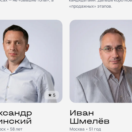
«продажных» этапов.
★
5
ксандр
Иван
инский
Шмелёв
ск • 58 лет
Москва • 51 год