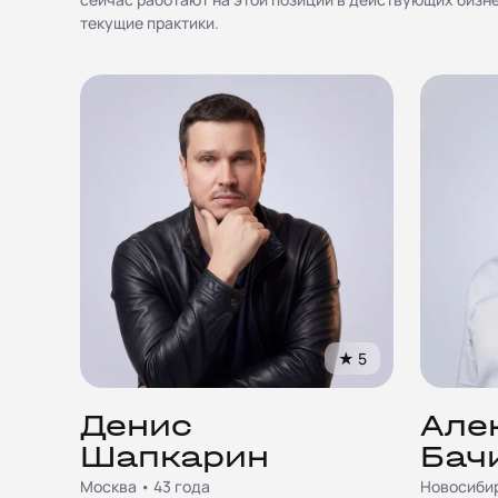
текущие практики.
★
5
Денис
Але
Шапкарин
Бач
Москва • 43 года
Новосибир