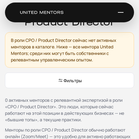
Ментор для CPO /
Product Director
В роли CPO / Product Director сейчас нет активных
Сервис
менторов в каталоге. Ниже — все ментора United
Каталог менторов
Mentors; среди них могут быть собственники с
релевантным управленческим опытом.
Как это работает
Отзывы
Стать ментором
Фильтры
Партнёрская программа
Благотворительность
Журнал
0 активных менторов с релевантной экспертизой в роли
«CPO / Product Director». Это люди, которые сейчас
Документы
работают на этой позиции в действующих бизнесах — не
«бывшие топы», а текущие практики.
Публичная оферта
Соглашение о конфиденциальности (NDA)
Менторы по роли CPO / Product Director обычно работают
Политика конфиденциальности и обработки
онлайн (Zoom/Meet) — это удобно для активно работающих