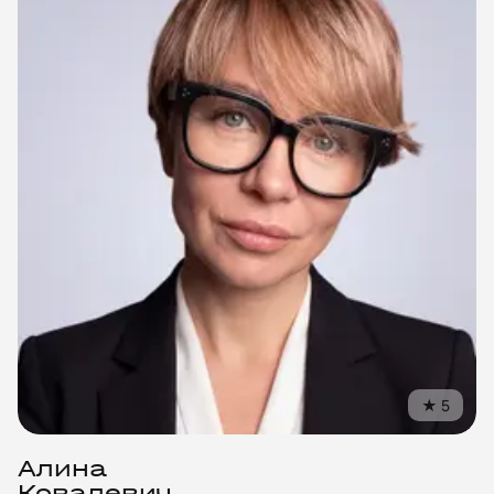
©
2018
–
2026
United Mentors
ИНН
550717040115
★
5
Санкт-Петербург, Лиговский пр-т, 87, офис 23
hello@unimentors.ru
Алина
Ковалевич