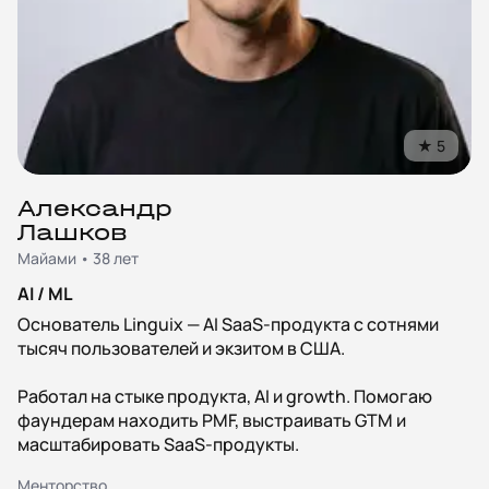
★
5
Александр
Лашков
Майами • 38 лет
AI / ML
Основатель Linguix — AI SaaS-продукта с сотнями
тысяч пользователей и экзитом в США.
Работал на стыке продукта, AI и growth. Помогаю
фаундерам находить PMF, выстраивать GTM и
масштабировать SaaS-продукты.
Менторство