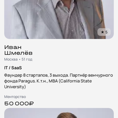
★
5
Иван
Шмелёв
Москва • 51 год
IT / SaaS
Фаундер 8 стартапов, 3 выхода. Партнёр венчурного
фонда Paragus. К.т.н., MBA (California State
University)
Менторство
50 000₽