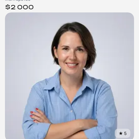
$2 000
★
5