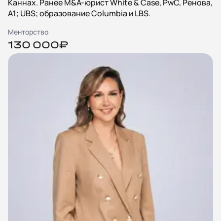
Каннах. Ранее M&A-юрист White & Case, PwC, Ренова,
А1; UBS; образование Columbia и LBS.
Менторство
130 000₽