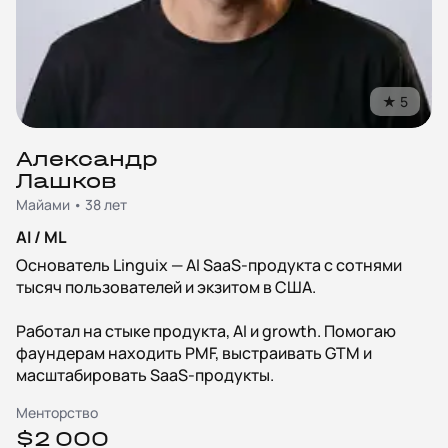
★
5
Александр
Лашков
Майами • 38 лет
AI / ML
Основатель Linguix — AI SaaS-продукта с сотнями
тысяч пользователей и экзитом в США.
Работал на стыке продукта, AI и growth. Помогаю
фаундерам находить PMF, выстраивать GTM и
масштабировать SaaS-продукты.
Менторство
$2 000