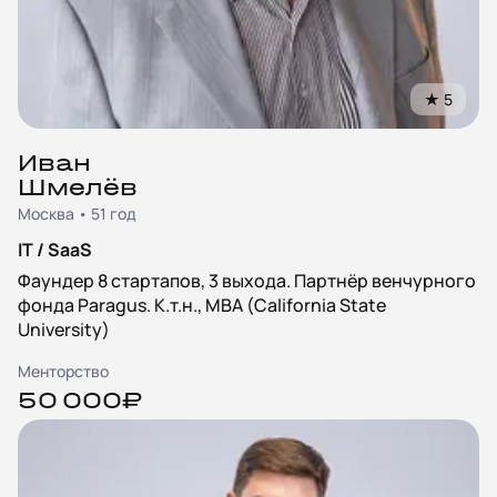
★
5
Иван
Шмелёв
Москва • 51 год
IT / SaaS
Фаундер 8 стартапов, 3 выхода. Партнёр венчурного
фонда Paragus. К.т.н., MBA (California State
University)
Менторство
50 000₽