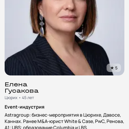
★
5
Елена
Гусакова
Цюрих • 45 лет
Event-индустрия
Astragroup: бизнес-мероприятия в Цюрихе, Давосе,
Каннах. Ранее M&A-юрист White & Case, PwC, Ренова,
А1; UBS; образование Columbia и LBS.