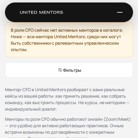
Ментор для CFO
В роли CFO сейчас нет активных менторов в каталоге.
Ниже — все ментора United Mentors; среди них могут
Сервис
быть собственники с релевантным управленческим
опытом.
Каталог менторов
Как это работает
Отзывы
Фильтры
Стать ментором
Партнёрская программа
Благотворительность
Ментор-CFO в United Mentors разбирает с вами реальные
Журнал
кейсы из вашей работы: как принять решение, как собрать
команду, как выстроить процессы. Не курсы, не методики —
индивидуальный диалог.
Документы
Менторы по роли CFO обычно работают онлайн (Zoom/Meet)
Публичная оферта
— это удобно для активно работающих практиков. Очные
Соглашение о конфиденциальности (NDA)
встречи возможны по договорённости с конкретным
Политика конфиденциальности и обработки