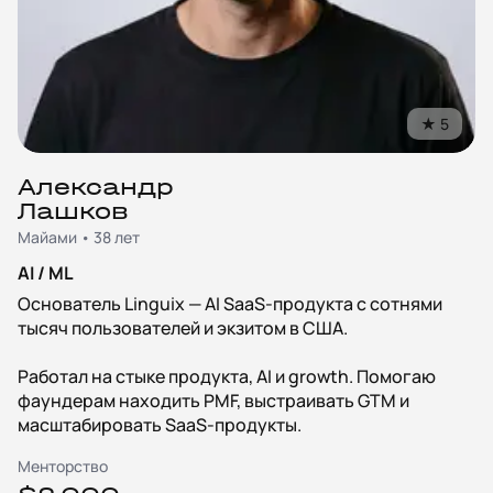
★
5
Александр
Лашков
Майами • 38 лет
AI / ML
Основатель Linguix — AI SaaS-продукта с сотнями
тысяч пользователей и экзитом в США.
Работал на стыке продукта, AI и growth. Помогаю
фаундерам находить PMF, выстраивать GTM и
масштабировать SaaS-продукты.
Менторство