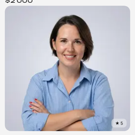
$2 000
★
5