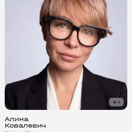
©
2018
–
2026
United Mentors
★
5
ИНН
550717040115
Санкт-Петербург, Лиговский пр-т, 87, офис 23
Алина
hello@unimentors.ru
Ковалевич