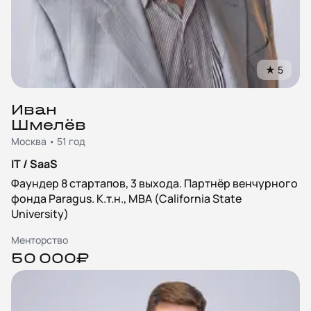
★
5
Иван
Шмелёв
Москва • 51 год
IT / SaaS
Фаундер 8 стартапов, 3 выхода. Партнёр венчурного
фонда Paragus. К.т.н., MBA (California State
University)
Менторство
50 000₽