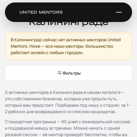
Бизнес-ментор в
Калининграде
В Калининград сейчас нет активных менторов United
Сервис
Mentors. Ниже — все наши менторы; большинство
Каталог менторов
работает онлайн с любым городом.
Как это работает
Отзывы
Стать ментором
Фильтры
Партнёрская программа
Благотворительность
0 активных менторов в Калининграде в нашем каталоге —
Журнал
это собственники бизнесов, которые уже прошли путь,
который вам предстоит. Подбираем под нишу и стадию: за 1–
Документы
2 рабочих дня возвращаемся со списком кандидатов.
Публичная оферта
Стандартная программа — 90 дней с еженедельной сессией
Соглашение о конфиденциальности (NDA)
и поддержкой между встречами. Можно начать с одной
Политика конфиденциальности и обработки
разовой сессии — её ментор проведёт бесплатно, чтобы вы