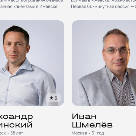
ванная клиентами в Ижевске.
Первая 60-минутная сессия — б
★
5
ксандр
Иван
инский
Шмелёв
ск • 58 лет
Москва • 51 год