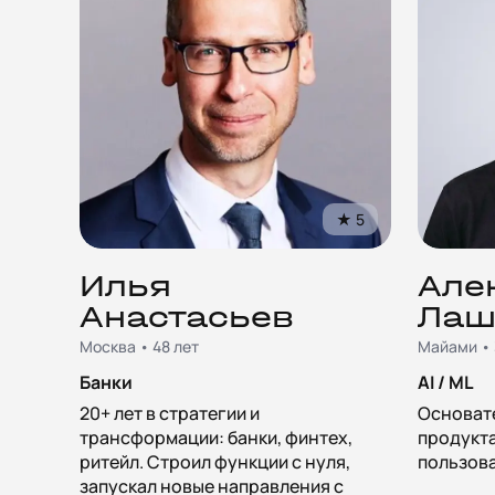
★
5
Илья
Але
Анастасьев
Лаш
Москва • 48 лет
Майами • 
Банки
AI / ML
20+ лет в стратегии и
Основате
трансформации: банки, финтех,
продукта
ритейл. Строил функции с нуля,
пользова
запускал новые направления с