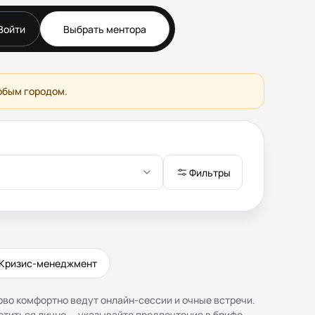
Войти
Выбрать ментора
ске
Документы
Публичная оферта
Соглашение о
любым городом.
конфиденциальности (NDA)
Политика конфиденциальности
и обработки персональных
данных
Согласие на обработку
Фильтры
персональных данных
Правила работы
Кризис-менеджмент
во комфортно ведут онлайн-сессии и очные встречи.
етиться лично — указывайте предпочтение в брифе.