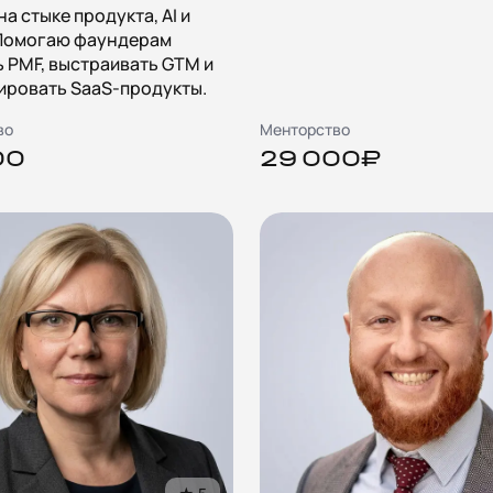
на стыке продукта, AI и
 Помогаю фаундерам
 PMF, выстраивать GTM и
ировать SaaS-продукты.
во
Менторство
00
29 000₽