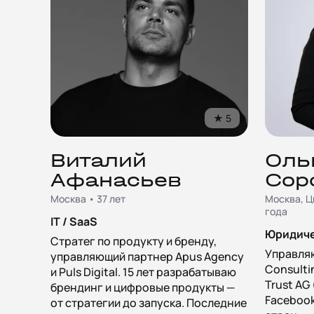
★
5
Виталий
Оль
Афанасьев
Сор
Москва • 37 лет
Москва, Ц
года
IT / SaaS
Юридиче
Стратег по продукту и бренду,
Управля
управляющий партнер Apus Agency
Consulti
и Puls Digital. 15 лет разрабатываю
Trust AG
брендинг и цифровые продукты —
Facebook,
от стратегии до запуска. Последние