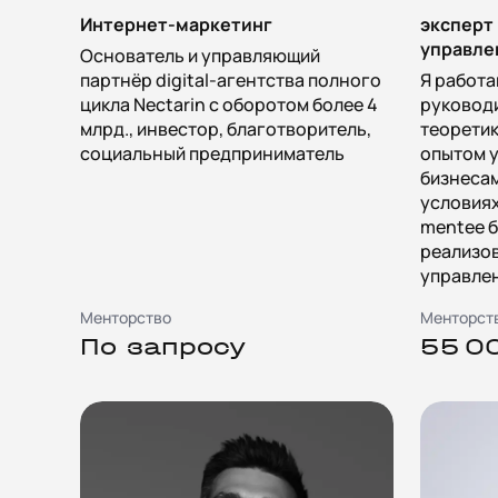
Интернет-маркетинг
эксперт
управле
Основатель и управляющий
партнёр digital-агентства полного
Я работа
цикла Nectarin с оборотом более 4
руководи
млрд., инвестор, благотворитель,
теоретик
социальный предприниматель
опытом 
бизнесам
условиях
mentee б
реализо
управле
Менторство
Менторст
По запросу
55 0