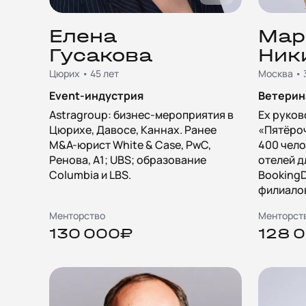
Елена
Мар
Гусакова
Ник
Цюрих • 45 лет
Москва • 
Event-индустрия
Ветерин
Astragroup: бизнес-мероприятия в
Ex руков
Цюрихе, Давосе, Каннах. Ранее
«Пятёроч
M&A-юрист White & Case, PwC,
400 чело
Ренова, А1; UBS; образование
отелей д
Columbia и LBS.
BookingD
филиалов
Менторство
Менторст
130 000₽
128 