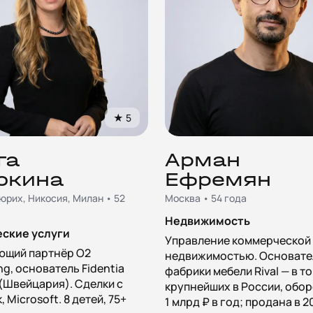
★
5
га
Арман
окина
Ефремян
юрих, Никосия, Милан • 52
Москва • 54 года
Недвижимость
ские услуги
Управление коммерческой
ющий партнёр O2
недвижимостью. Основате
ng, основатель Fidentia
фабрики мебели Rival — в т
 (Швейцария). Сделки с
крупнейших в России, обор
 Microsoft. 8 детей, 75+
1 млрд ₽ в год; продана в 2