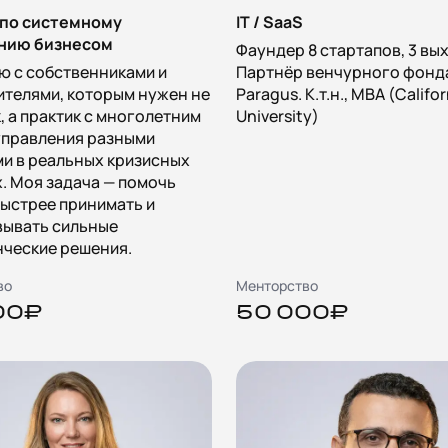
 по системному
IT / SaaS
нию бизнесом
Фаундер 8 стартапов, 3 вы
ю с собственниками и
Партнёр венчурного фонд
телями, которым нужен не
Paragus. К.т.н., MBA (Califo
, а практик с многолетним
University)
управления разными
и в реальных кризисных
. Моя задача — помочь
ыстрее принимать и
вывать сильные
нческие решения.
во
Менторство
00₽
50 000₽