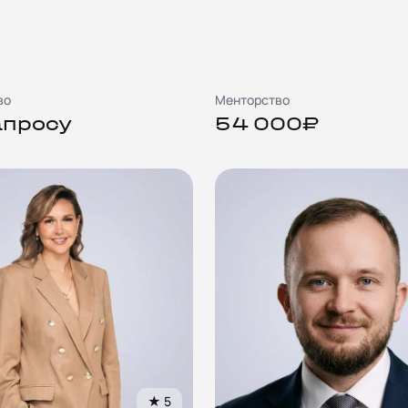
во
Менторство
апросу
54 000₽
★
5