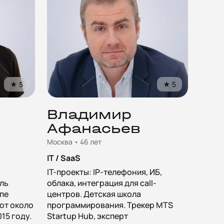
★
5
★
5
Владимир
Афанасьев
Москва • 46 лет
IT / SaaS
IT-проекты: IP-телефония, ИБ,
ль
облака, интеграция для call-
опе
центров. Детская школа
от около
программирования. Трекер MTS
015 году.
Startup Hub, эксперт