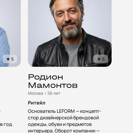
★
5
★
5
Родион
Мамонтов
Москва • 56 лет
Ритейл
е
Основатель LEFORM — концепт-
стор дизайнерской брендовой
в год.
одежды, обуви и предметов
интерьера. Оборот компании —