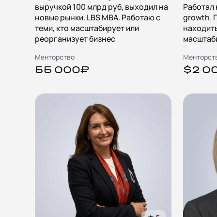
выручкой 100 млрд руб, выходил на
Работал 
новые рынки. LBS MBA. Работаю с
growth.
теми, кто масштабирует или
находить
реорганизует бизнес
масштаб
Менторство
Менторст
55 000₽
$2 0