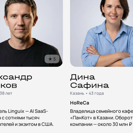
★
5
ксандр
Дина
ков
Сафина
38 лет
Казань • 43 года
HoReCa
ль Linguix — AI SaaS-
Владелица семейного каф
 с сотнями тысяч
«ПанКот» в Казани. Оборот
телей и экзитом в США.
компании — около 30 млн ₽ 