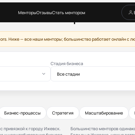
Менторы
Отзывы
Стать ментором
знес-ментор в Ижев
Сервис
Каталог менторов
Как это работает
tors. Ниже — все наши менторы; большинство работает онлайн с 
Отзывы
Стать ментором
Партнёрская программа
Стадия бизнеса
Благотворительность
Журнал
Все стадии
Бизнес-процессы
Стратегия
Масштабирование
 с привязкой к городу Ижевск.
Большинство менторов одинако
а и масштабирования бизнеса
Если вы в Ижевске, можно встр