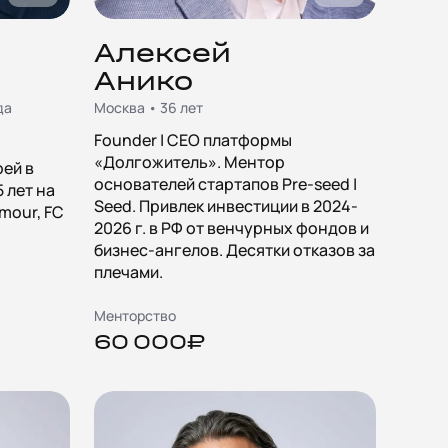
Алексей
Анико
да
Москва • 36 лет
Founder | CEO платформы
«Долгожитель». Ментор
рей в
основателей стартапов Pre-seed |
5 лет на
Seed. Привлек инвестиции в 2024-
mour, FC
2026 г. в РФ от венчурных фондов и
бизнес-ангелов. Десятки отказов за
плечами.
Менторство
60 000₽