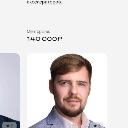
акселераторов.
Менторство
140 000₽
★
5
★
5