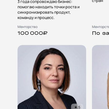
стран
3 года сопровождаю бизнес:
помогаю находить точки роста и
синхронизировать продукт,
команду и процесс.
Менторство
Менторст
100 000₽
По з
★
5