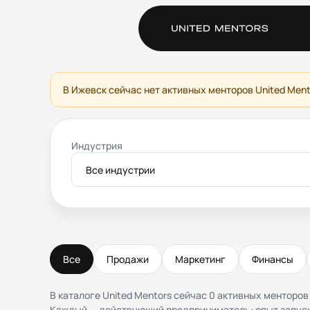
Би
В Ижевск сейчас нет активных менторов United Men
Индустрия
Все индустрии
Все
Продажи
Маркетинг
Финансы
В каталоге United Mentors сейчас 0 активных менторов
Каждый — действующий предприниматель: опыт запуск