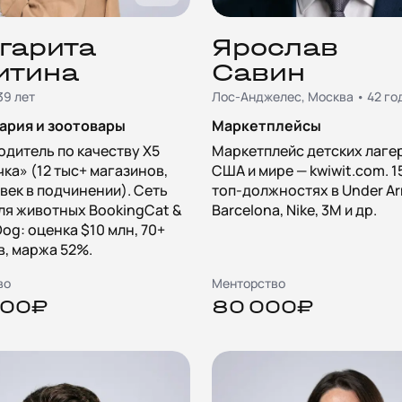
гарита
Ярослав
итина
Савин
39 лет
Лос-Анджелес, Москва • 42 го
ария и зоотовары
Маркетплейсы
одитель по качеству X5
Маркетплейс детских лаге
ка» (12 тыс+ магазинов,
США и мире — kwiwit.com. 1
век в подчинении). Сеть
топ-должностях в Under Ar
ля животных BookingCat &
Barcelona, Nike, 3M и др.
og: оценка $10 млн, 70+
, маржа 52%.
во
Менторство
000₽
80 000₽