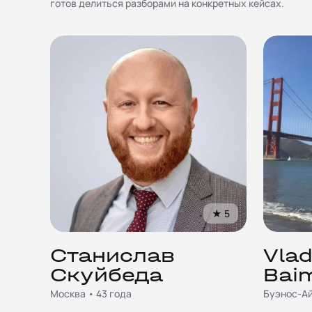
готов делиться разборами на конкретных кейсах.
★
5
Станислав
Vla
Скуйбеда
Bai
Москва • 43 года
Буэнос-Ай