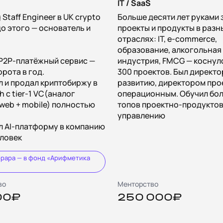
IT / SaaS
Staff Engineer в UK crypto
Больше десяти лет руками 
 до этого — основатель и
проекты и продукты в разн
отраслях: IT, e-commerce,
образование, алкогольная
P2P-платёжный сервис —
индустрия, FMCG — коснул
рота в год.
300 проектов. Был директо
 и продал криптобиржу в
развитию, директором про
h с tier-1 VC(аналог
операционным. Обучил бол
 web + mobile) полностью
топов проектно-продукто
управлению
л AI-платформу в компанию
еловек
орара — в фонд «Арифметика
во
Менторство
00₽
250 000₽