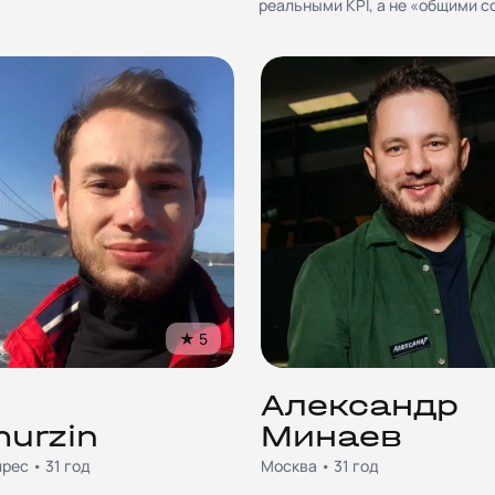
реальными KPI, а не «общими с
★
5
d
Александр
murzin
Минаев
рес • 31 год
Москва • 31 год