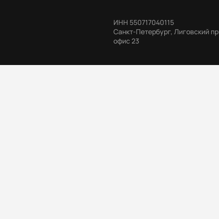
ИНН
550717040115
Санкт-Петербург, Лиговский пр-
офис 23