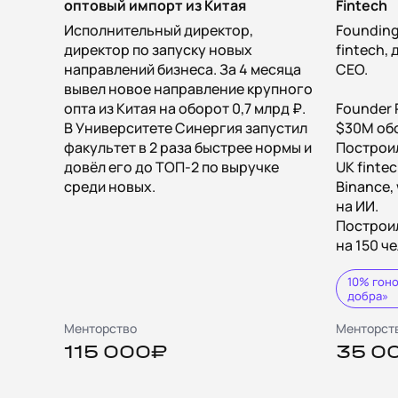
оптовый импорт из Китая
Fintech
Исполнительный директор,
Founding 
директор по запуску новых
fintech,
направлений бизнеса. За 4 месяца
CEO.
вывел новое направление крупного
опта из Китая на оборот 0,7 млрд ₽.
Founder 
В Университете Синергия запустил
$30M обо
факультет в 2 раза быстрее нормы и
Построил
довёл его до ТОП‑2 по выручке
UK fintec
среди новых.
Binance,
на ИИ.
Построи
на 150 ч
10% гон
добра»
Менторство
Менторст
115 000₽
35 0