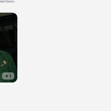
оветами».
★
5