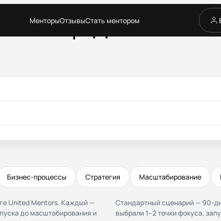
Менторы
Отзывы
Стать ментором
Ментор для EdTech
Сервис
Каталог менторов
Как это работает
Отзывы
Стать ментором
Партнёрская программа
Благотворительность
Журнал
Бизнес-процессы
Стратегия
Масштабирование
ге United Mentors. Каждый —
Стандартный сценарий — 90-дн
запуска до масштабирования и
выбрали 1–2 точки фокуса, зап