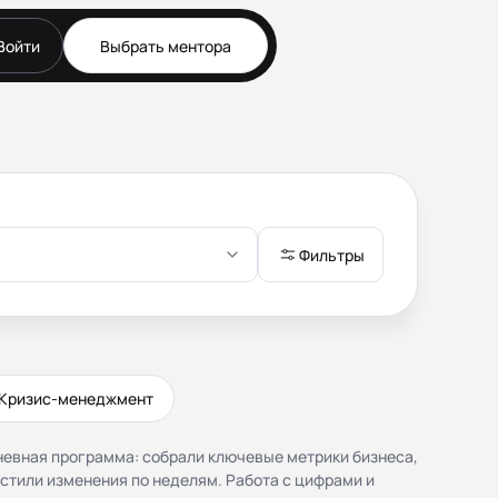
Войти
Выбрать ментора
Документы
Публичная оферта
Соглашение о
конфиденциальности (NDA)
Политика конфиденциальности
и обработки персональных
данных
Фильтры
Согласие на обработку
персональных данных
Правила работы
Кризис-менеджмент
евная программа: собрали ключевые метрики бизнеса,
устили изменения по неделям. Работа с цифрами и