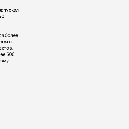
запускал
ых
ся более
ром по
ектов,
ее 500
вому