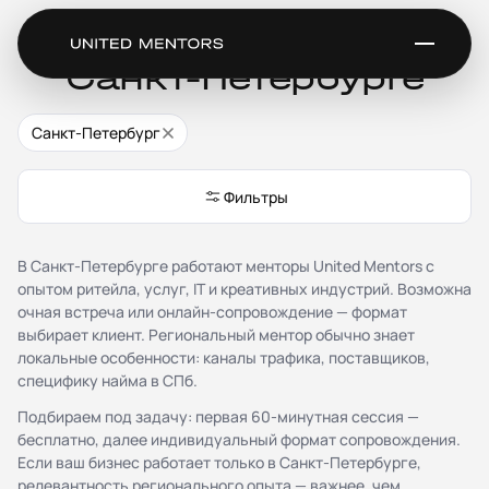
Бизнес-ментор в
Санкт-Петербурге
Санкт-Петербург
Сервис
Каталог менторов
Фильтры
Как это работает
Отзывы
Стать ментором
В Санкт-Петербурге работают менторы United Mentors с
Партнёрская программа
опытом ритейла, услуг, IT и креативных индустрий. Возможна
Благотворительность
очная встреча или онлайн-сопровождение — формат
Журнал
выбирает клиент. Региональный ментор обычно знает
локальные особенности: каналы трафика, поставщиков,
специфику найма в СПб.
Документы
Подбираем под задачу: первая 60-минутная сессия —
Публичная оферта
бесплатно, далее индивидуальный формат сопровождения.
Соглашение о конфиденциальности (NDA)
Если ваш бизнес работает только в Санкт-Петербурге,
Политика конфиденциальности и обработки
релевантность регионального опыта — важнее, чем