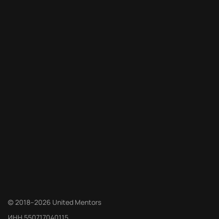
©
2018
–
2026
United Mentors
ИНН
550717040115