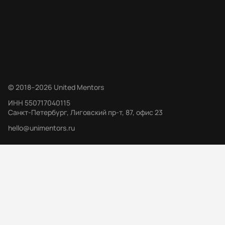
©
2018
–
2026
United Mentors
ИНН
550717040115
Санкт-Петербург, Лиговский пр-т, 87, офис 23
hello@unimentors.ru