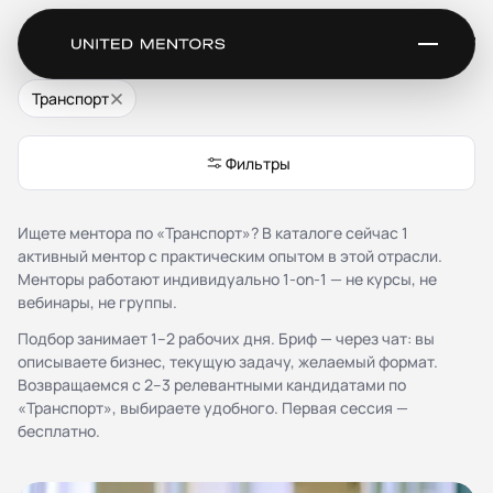
Ментор для Транспорт
Транспорт
Сервис
Фильтры
Каталог менторов
Как это работает
Ищете ментора по «Транспорт»? В каталоге сейчас 1
Отзывы
активный ментор с практическим опытом в этой отрасли.
Стать ментором
Менторы работают индивидуально 1-on-1 — не курсы, не
Партнёрская программа
вебинары, не группы.
Благотворительность
Журнал
Подбор занимает 1–2 рабочих дня. Бриф — через чат: вы
описываете бизнес, текущую задачу, желаемый формат.
Возвращаемся с 2–3 релевантными кандидатами по
Документы
«Транспорт», выбираете удобного. Первая сессия —
бесплатно.
Публичная оферта
Соглашение о конфиденциальности (NDA)
Политика конфиденциальности и обработки