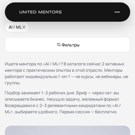
Ментор для AI / ML
AI / ML
Сервис
Фильтры
Каталог менторов
Как это работает
Ищете ментора по «AI / ML»? В каталоге сейчас 2 активных
Отзывы
ментора с практическим опытом в этой отрасли. Менторы
Стать ментором
работают индивидуально 1-on-1 — не курсы, не вебинары, не
Партнёрская программа
группы.
Благотворительность
Журнал
Подбор занимает 1–2 рабочих дня. Бриф — через чат: вы
описываете бизнес, текущую задачу, желаемый формат.
Возвращаемся с 2–3 релевантными кандидатами по «AI /
Документы
ML», выбираете удобного. Первая сессия — бесплатно.
Публичная оферта
Соглашение о конфиденциальности (NDA)
Политика конфиденциальности и обработки