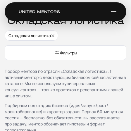
Ментор для
Складская логистика
Складская логистика
Сервис
Каталог менторов
Фильтры
Как это работает
Отзывы
Стать ментором
Подбор ментора по отрасли «Складская логистика»: 1
Партнёрская программа
активный ментор с действующим бизнесом сейчас активны в
Благотворительность
каталоге. Мы не используем «универсальных
Журнал
консультантов» — только практиков с релевантным к вашей
нише опытом.
Документы
Подбираем под стадию бизнеса (идея/запуск/рост/
масштабирование) и характер задачи. Первая 60-минутная
Публичная оферта
сессия — бесплатно, без обязательств: вы рассказываете
Соглашение о конфиденциальности (NDA)
про задачу, ментор обозначает гипотезы и формат
Политика конфиденциальности и обработки
сопровождения.